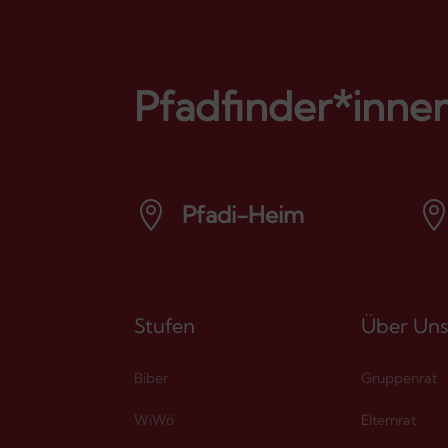
Pfadfinder*inne

Pfadi-Heim
öffnet Google Maps
Stufen
Über Un
Biber
Gruppenrat
WiWö
Elternrat