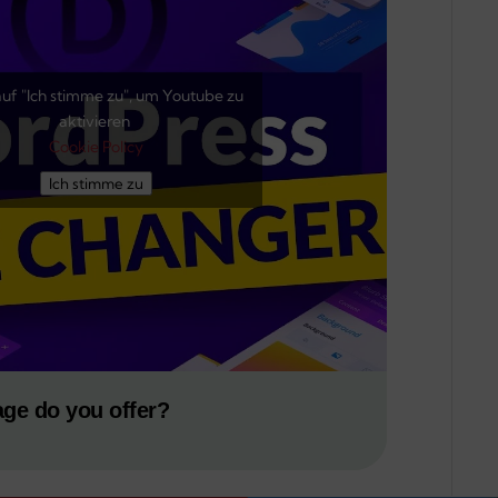
auf "Ich stimme zu", um Youtube zu
aktivieren
Cookie Policy
Ich stimme zu
age do you offer?
03: