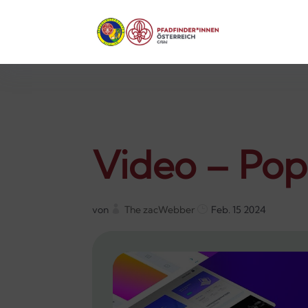
Video – Po
von
The zacWebber
Feb. 15 2024