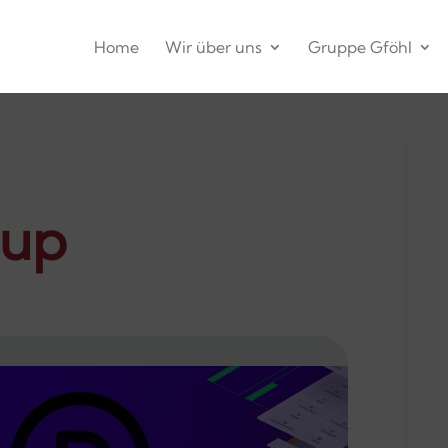
Home
Wir über uns
Gruppe Gföhl
pup