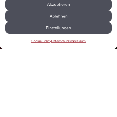
RaRo
Akzeptieren
Ablehnen
Über Uns
Einstellungen
Gruppenrat
Elternrat
Cookie Policy
Datenschutz
Impressum
Mitarbeiter*innen
Geschichte
Publikationen
Aktuelles
Termine
News & Infos
Social Media