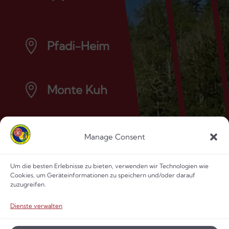

Pfadi-Heim
öffnet Google Maps

Monte Kuh
öffnet Google Maps
Manage Consent
Stufen
Um die besten Erlebnisse zu bieten, verwenden wir Technologien wie
Cookies, um Geräteinformationen zu speichern und/oder darauf
Biber
zuzugreifen.
WiWö
Dienste verwalten
GuSp
CaEx