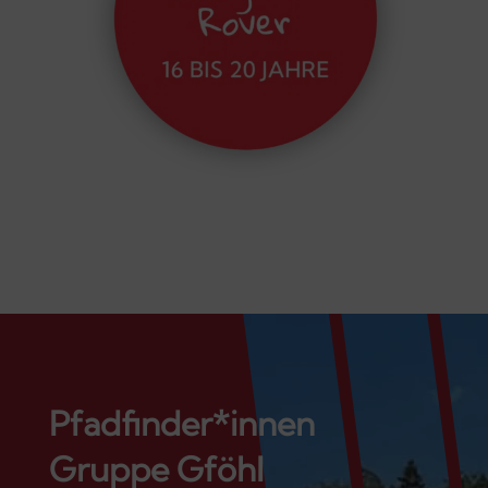
Pfadfinder*innen
Gruppe Gföhl