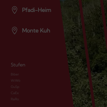

Pfadi-Heim
öffnet Google Maps

Monte Kuh
öffnet Google Maps
Stufen
Biber
WiWö
GuSp
CaEx
RaRo