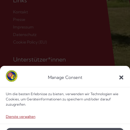
Links
Kontakt
Presse
Impressum
Datenschutz
Cookie Policy (EU)
Unterstützer*innen
Manage Consent
Um die besten Erlebnisse zu bieten, verwenden wir Technologien wie
Cookies, um Geräteinformationen zu speichern und/oder darauf
zuzugreifen.
Dienste verwalten
© 2026 Pfadfindergruppe Gföhl