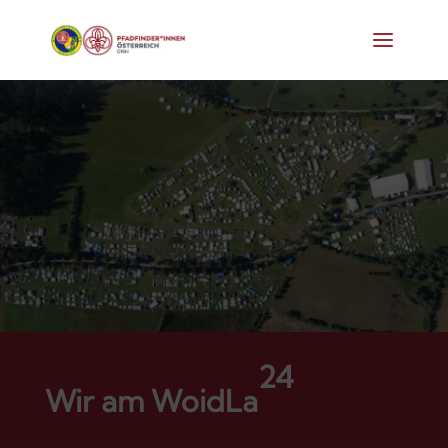
24
Wir am WoidLa